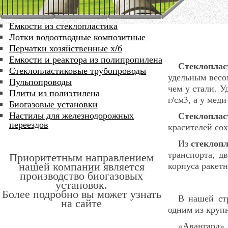
Емкости из стеклопластика
Лотки водоотводные композитные
Перчатки хозяйственные х/б
Емкости и реактора из полипропилена
Стеклоплас
Стеклопластиковые трубопроводы
удельным весо
Пульпопроводы
чем у стали. У
Плиты из полиэтилена
г/см3, а у мед
Биогазовые установки
Настилы для железнодорожных
Стеклоплас
переездов
красителей сох
стеклоп
Из
транспорта, 
Приоритетным направлением
корпуса ракетн
нашей компании является
производство биогазовых
установок.
Более подробно вы может узнать
В нашей ст
на сайте
одним из круп
«Авангард» 