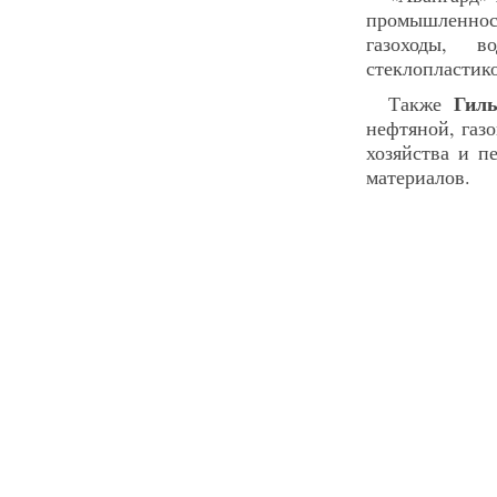
промышленно
газоходы, в
стеклопластик
Гил
Также
нефтяной, газ
хозяйства и п
материалов.